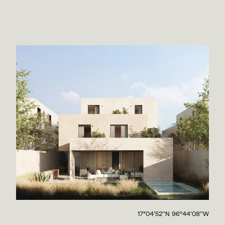
17°04'52''N 96°44'08''W