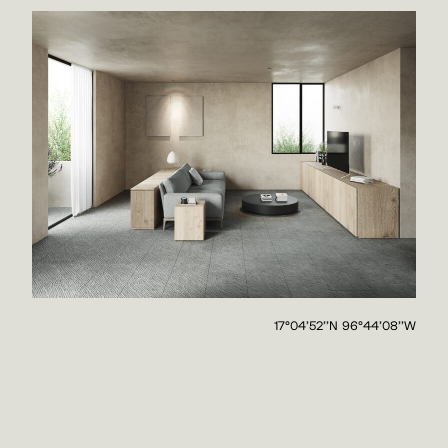
17°04'52''N 96°44'08''W