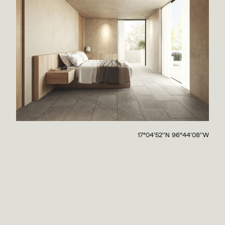
17°04'52''N 96°44'08''W