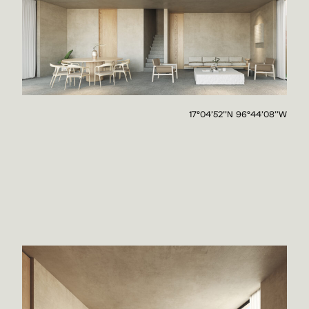
17°04'52''N 96°44'08''W