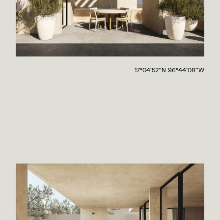
17°04'52''N 96°44'08''W