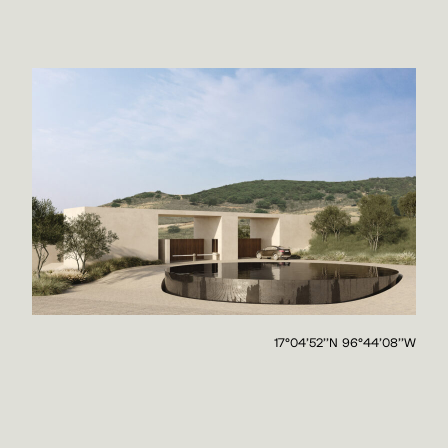
17°04'52''N 96°44'08''W