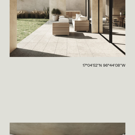
17°04'52''N 96°44'08''W