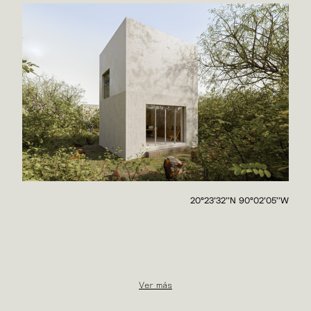
20°23'32''N 90°02'05''W
Ver más