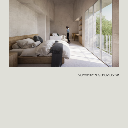
20°23'32''N 90°02'05''W