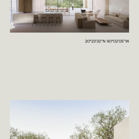
20°23'32''N 90°02'05''W