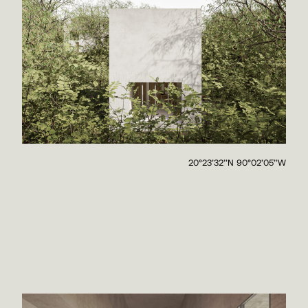
20°23'32''N 90°02'05''W