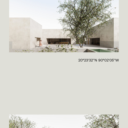
20°23'32''N 90°02'05''W