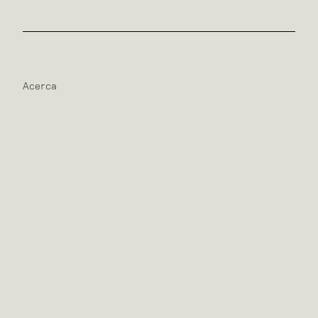
Acerca
Contacto
@perezpalacios_aa
Arquitectura