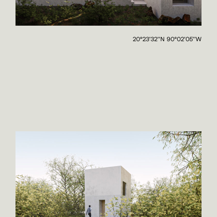
20°23'32''N 90°02'05''W