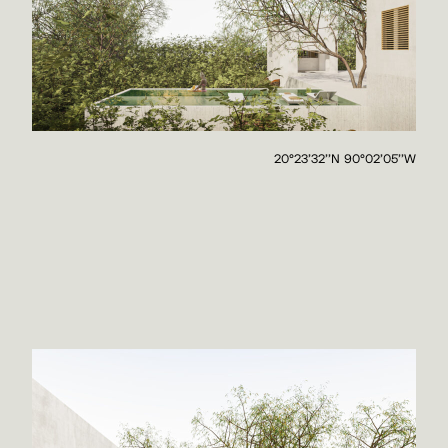
20°23'32''N 90°02'05''W