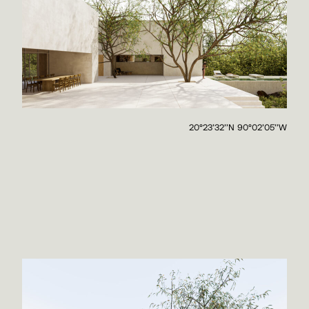
20°23'32''N 90°02'05''W