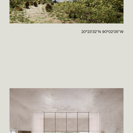
20°23'32''N 90°02'05''W