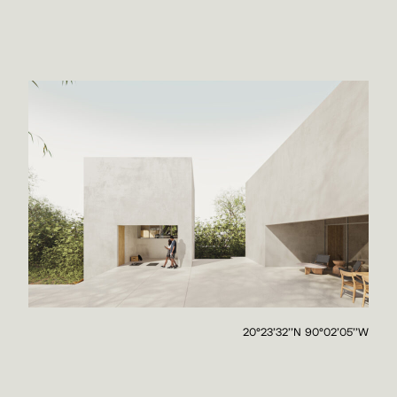
20°23'32''N 90°02'05''W