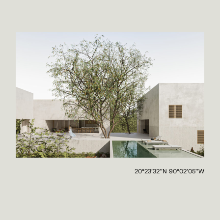
20°23'32''N 90°02'05''W