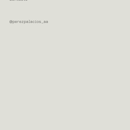
@perezpalacios_aa
Arquitectura