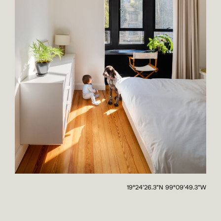
19°24'26.3"N 99°09'49.3"W