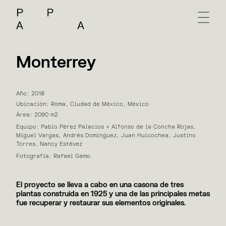
Monterrey
Año: 2018
Ubicación: Roma, Ciudad de México, México
Área: 2090 m2
Equipo: Pablo Pérez Palacios + Alfonso de la Concha Rojas,
Miguel Vargas, Andrés Domínguez, Juan Huicochea, Justino
Torres, Nancy Estévez
Fotografía: Rafael Gamo
El proyecto se lleva a cabo en una casona de tres
plantas construida en 1925 y una de las principales metas
fue recuperar y restaurar sus elementos originales.