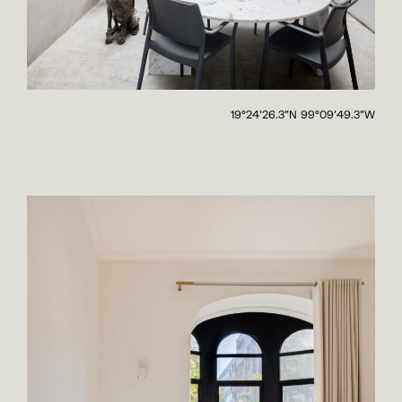
19°24'26.3"N 99°09'49.3"W