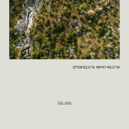
37º09'52.0''N 119º47'49.0''W
Ver más