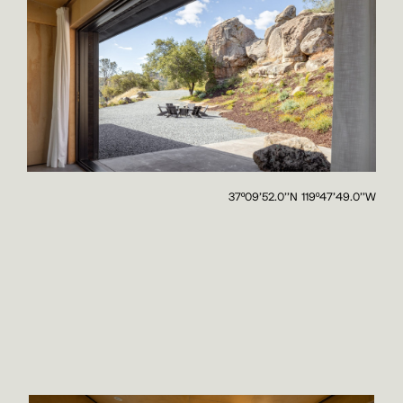
37º09'52.0''N 119º47'49.0''W