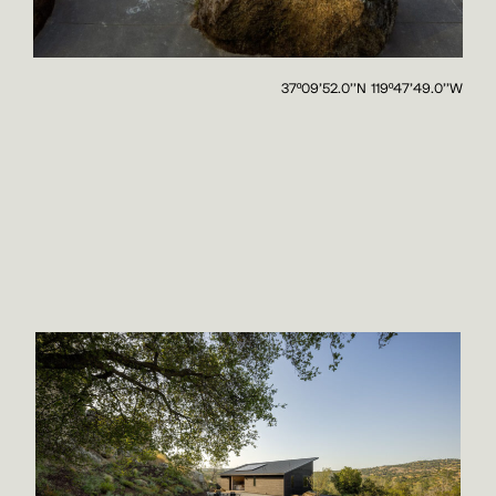
37º09'52.0''N 119º47'49.0''W