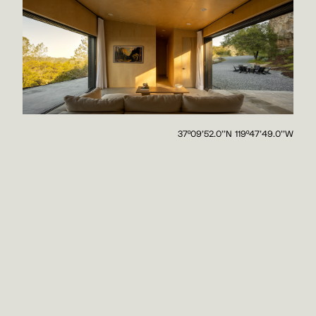
37º09'52.0''N 119º47'49.0''W