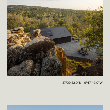
37º09'52.0''N 119º47'49.0''W