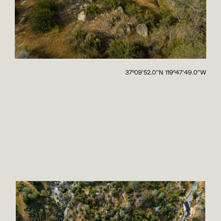
37º09'52.0''N 119º47'49.0''W