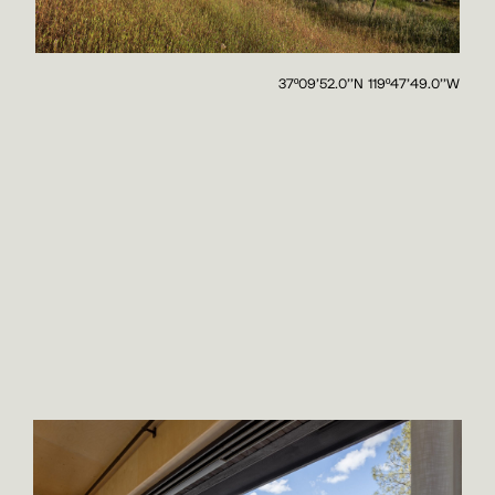
37º09'52.0''N 119º47'49.0''W