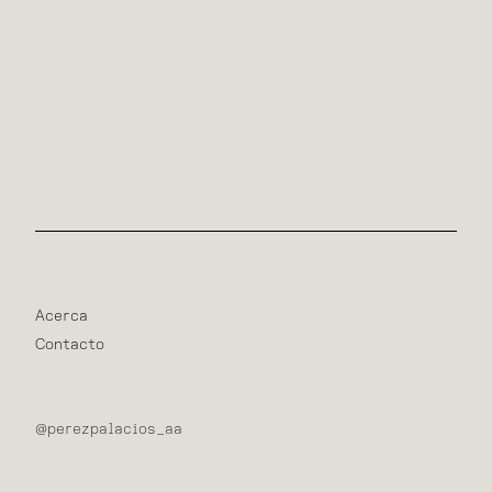
Acerca
Contacto
@perezpalacios_aa