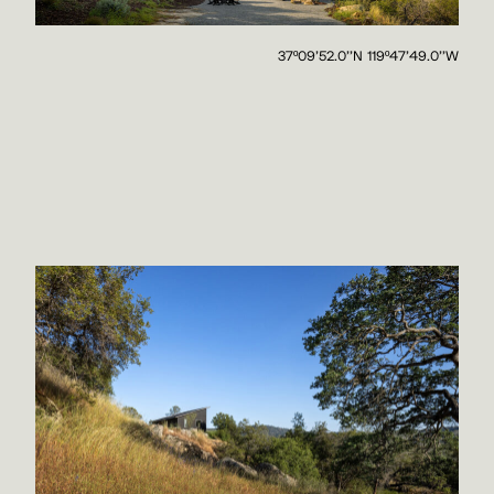
37º09'52.0''N 119º47'49.0''W