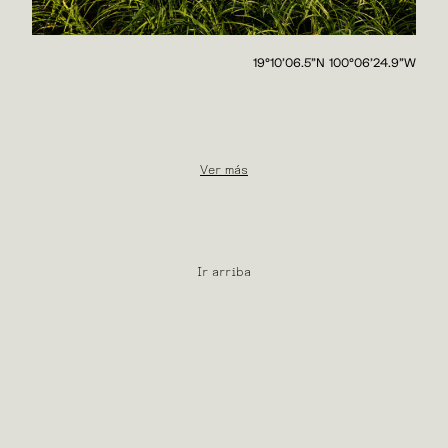
19°10’06.5”N 100°06’24.9”W
Ver más
Ir arriba