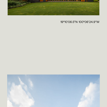
19°10’06.5”N 100°06’24.9”W