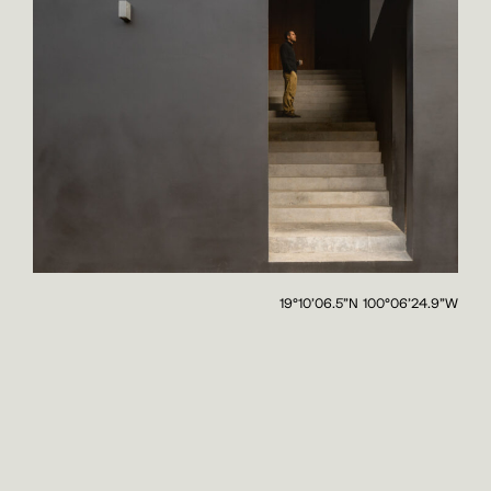
19°10’06.5”N 100°06’24.9”W