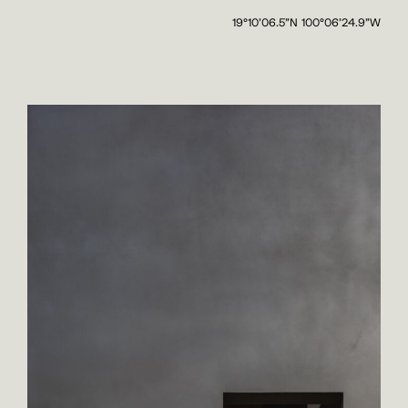
19°10’06.5”N 100°06’24.9”W