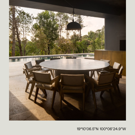
19°10’06.5”N 100°06’24.9”W