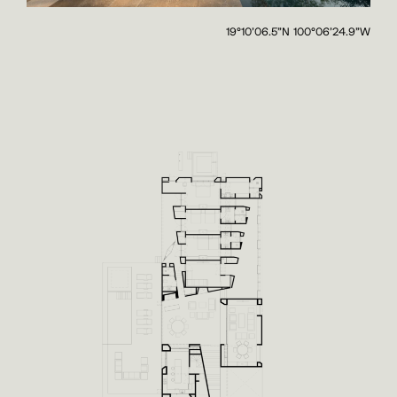
19°10’06.5”N 100°06’24.9”W