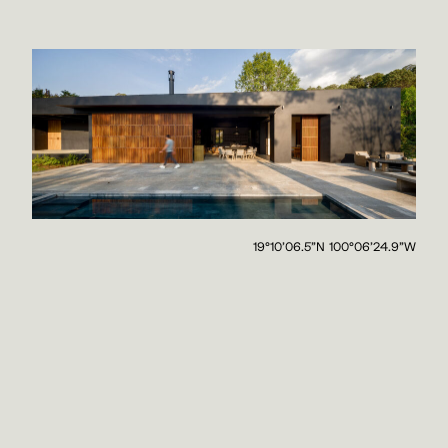
19°10’06.5”N 100°06’24.9”W