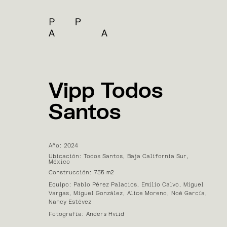
Vipp Todos
Santos
Año: 2024
Ubicación: Todos Santos, Baja California Sur,
México
Construcción: 735 m2
Equipo: Pablo Pérez Palacios, Emilio Calvo, Miguel
Vargas, Miguel González, Alice Moreno, Noé García,
Nancy Estévez
Fotografía: Anders Hviid