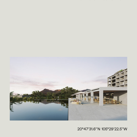
20°47'31.6''N 105°29'22.5''W