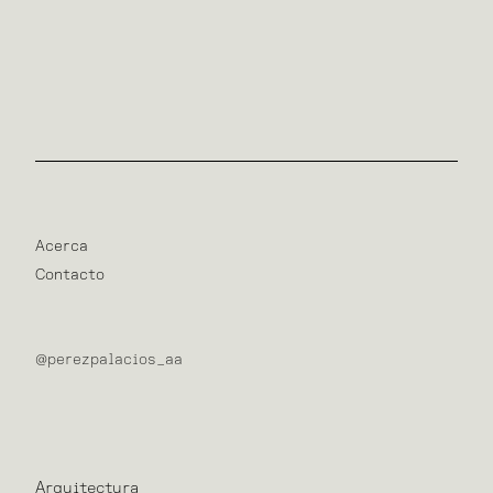
Acerca
Contacto
@perezpalacios_aa
Arquitectura