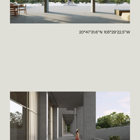
20°47'31.6''N 105°29'22.5''W