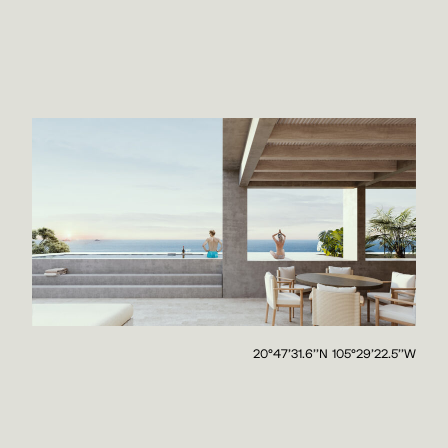
20°47'31.6''N 105°29'22.5''W