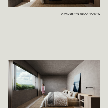
20°47'31.6''N 105°29'22.5''W