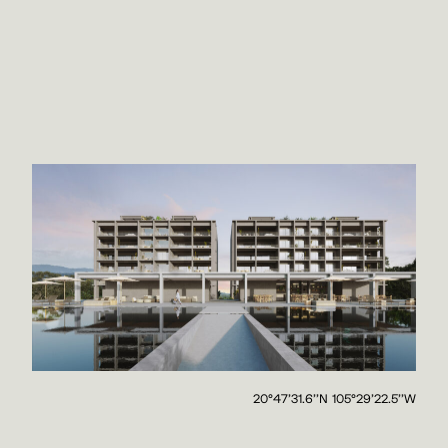
20°47'31.6''N 105°29'22.5''W