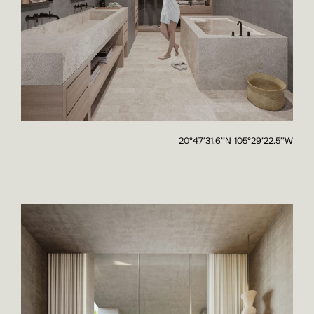
20°47'31.6''N 105°29'22.5''W