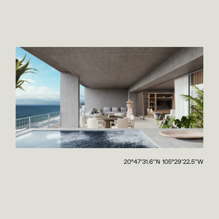
20°47'31.6''N 105°29'22.5''W