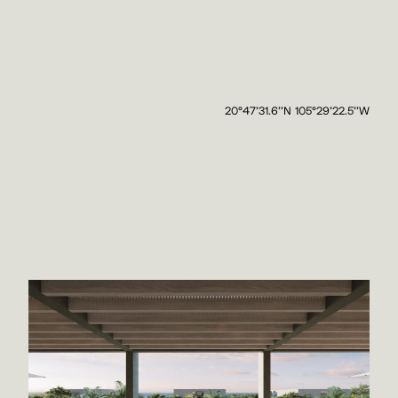
20°47'31.6''N 105°29'22.5''W