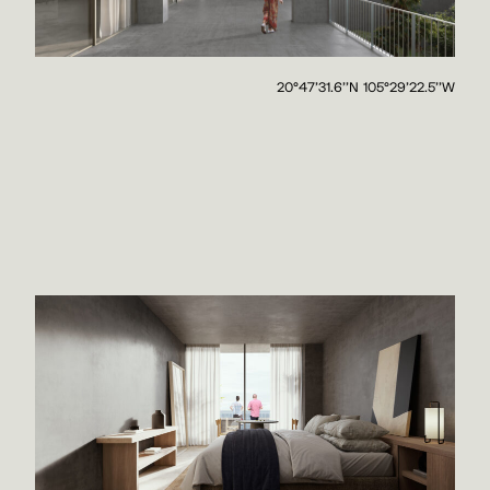
20°47'31.6''N 105°29'22.5''W