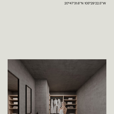
20°47'31.6''N 105°29'22.5''W