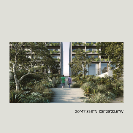
20°47'31.6''N 105°29'22.5''W