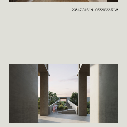
20°47'31.6''N 105°29'22.5''W