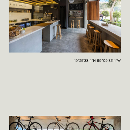
19°25'38.4"N 99°09'35.4"W