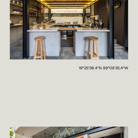
19°25'38.4"N 99°09'35.4"W