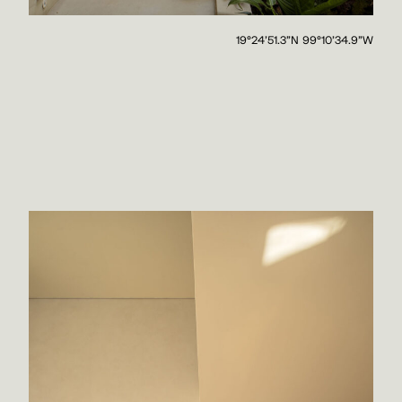
19°24'51.3"N 99°10'34.9"W