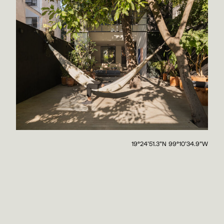
19°24'51.3"N 99°10'34.9"W