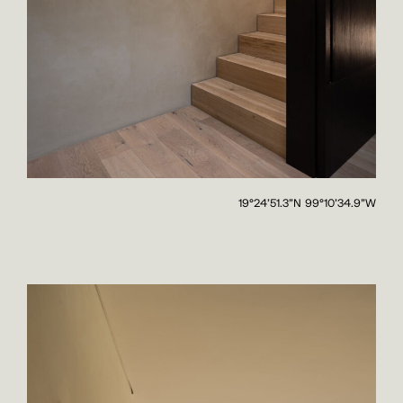
19°24'51.3"N 99°10'34.9"W