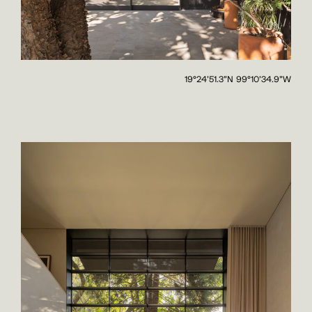
19°24'51.3"N 99°10'34.9"W