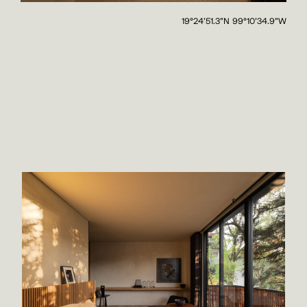
19°24'51.3"N 99°10'34.9"W