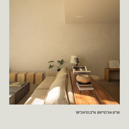
19°24'51.3"N 99°10'34.9"W