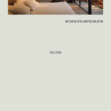
19°24'51.3"N 99°10'34.9"W
Ver más