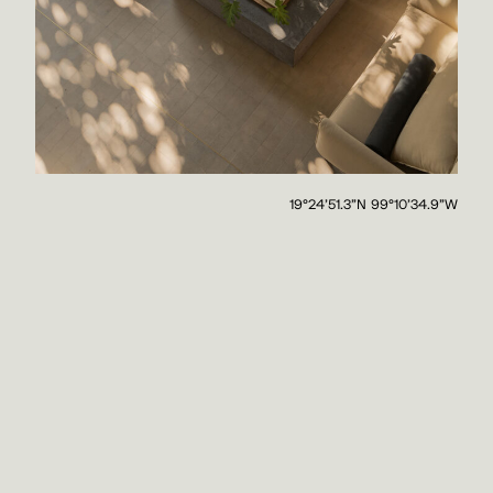
19°24'51.3"N 99°10'34.9"W