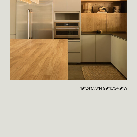
19°24'51.3"N 99°10'34.9"W