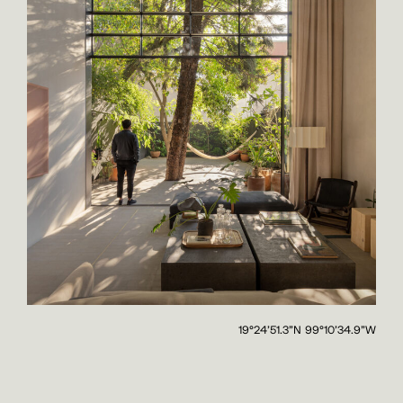
19°24'51.3"N 99°10'34.9"W