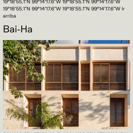
19°18’55.1″N 99°14’17.6″W 19°18’55.1″N 99°14’17.6″W
19°18’55.1″N 99°14’17.6″W 19°18’55.1″N 99°14’17.6″W Ir
arriba
Bai-Ha