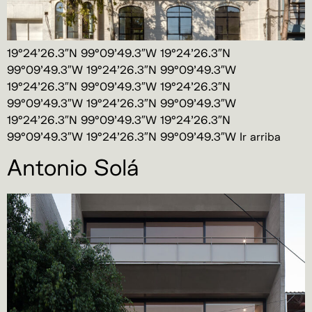
19°24’26.3″N 99°09’49.3″W 19°24’26.3″N
99°09’49.3″W 19°24’26.3″N 99°09’49.3″W
19°24’26.3″N 99°09’49.3″W 19°24’26.3″N
99°09’49.3″W 19°24’26.3″N 99°09’49.3″W
19°24’26.3″N 99°09’49.3″W 19°24’26.3″N
99°09’49.3″W 19°24’26.3″N 99°09’49.3″W Ir arriba
Antonio Solá