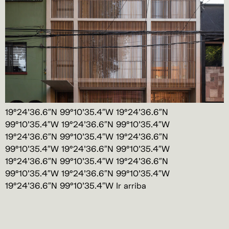
19°24’36.6″N 99°10’35.4″W 19°24’36.6″N
99°10’35.4″W 19°24’36.6″N 99°10’35.4″W
19°24’36.6″N 99°10’35.4″W 19°24’36.6″N
99°10’35.4″W 19°24’36.6″N 99°10’35.4″W
19°24’36.6″N 99°10’35.4″W 19°24’36.6″N
99°10’35.4″W 19°24’36.6″N 99°10’35.4″W
19°24’36.6″N 99°10’35.4″W Ir arriba