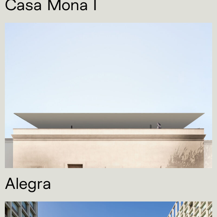
Casa Mona I
Alegra