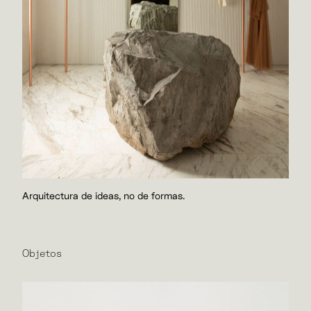
Arquitectura de ideas, no de formas.
Objetos