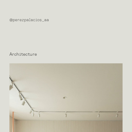
@perezpalacios_aa
Architecture