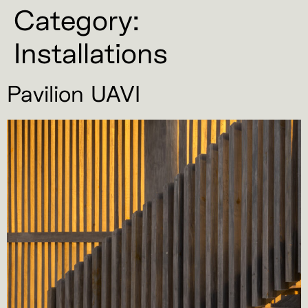
Category:
Installations
Pavilion UAVI