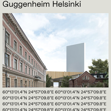
Guggenheim Helsinki
60°13’01.4″N 24°57’09.8″E 60°13’01.4″N 24°57’09.8″E
60°13’01.4″N 24°57’09.8″E 60°13’01.4″N 24°57’09.8″E
60°13’01.4″N 24°57’09.8″E 60°13’01.4″N 24°57’09.8″E
60°13’01.4″N 24°57’09.8″E 60°13’01.4″N 24°57’09.8″E