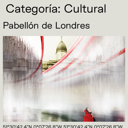
Categoría:
Cultural
Pabellón de Londres
51°30’42.4″N 0°07’26.8″W 51°30’42.4″N 0°07’26.8″W