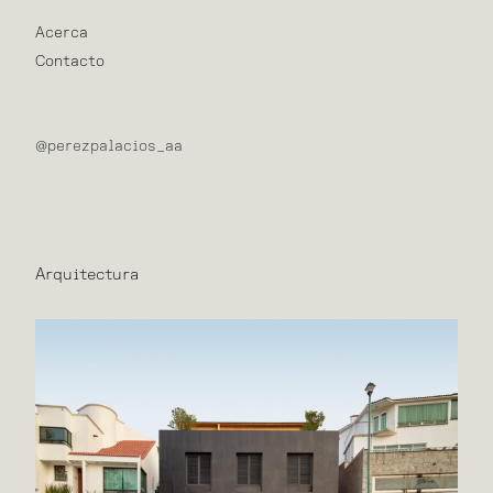
Acerca
Contacto
@perezpalacios_aa
Arquitectura