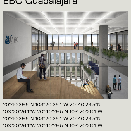
EBC Guadalajara
20°40’29.5″N 103°20’26.1″W 20°40’29.5″N
103°20’26.1″W 20°40’29.5″N 103°20’26.1″W
20°40’29.5″N 103°20’26.1″W 20°40’29.5″N
103°20’26.1″W 20°40’29.5″N 103°20’26.1″W