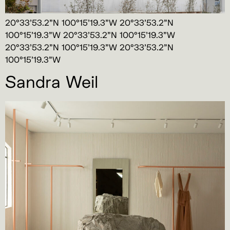
20°33’53.2”N 100°15’19.3”W 20°33’53.2”N
100°15’19.3”W 20°33’53.2”N 100°15’19.3”W
20°33’53.2”N 100°15’19.3”W 20°33’53.2”N
100°15’19.3”W
Sandra Weil