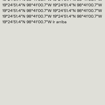
19°24’51.4”N 98°41’00.7”W 19°24’51.4”N 98°41’00.7”W
19°24’51.4”N 98°41’00.7”W 19°24’51.4”N 98°41’00.7”W
19°24’51.4”N 98°41’00.7”W 19°24’51.4”N 98°41’00.7”W
19°24’51.4”N 98°41’00.7”W Ir arriba